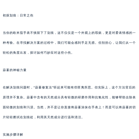
初探划痕：日常之伤
当你的欧米茄手表不慎留下了划痕，这不仅仅是一个外观上的瑕疵，更是对爱表情感的一
种考验。在寻找解决方案的过程中，我们可能会感到手足无措。但别担心，让我们从一个
轻松的角度出发，探讨如何巧妙应对这些小伤。
蒜薹的神秘力量
在解决划痕问题时，“蒜薹修复法”听起来可能有些匪夷所思。但实际上，这个方法背后的
原理并不复杂。蒜薹中含有的天然成分具有轻微的研磨作用和抗氧化性，能够帮助去除表
面轻微的划痕和污渍。当然，并不是让你直接将蒜薹涂抹在手表上！而是可以将蒜薹的切
片轻轻擦拭在划痕处，利用其天然成分进行温和清洁。
实施步骤详解