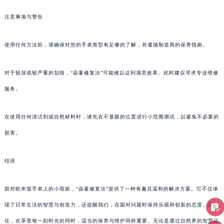
注意事项与警告
使用任何方法前，请确保对您的手表类型有足够的了解，并遵循制造商的保养指南。
对于较深或较严重的划痕，“蒜薹修复法”可能难以达到满意效果。此时建议寻求专业维修
服务。
在使用任何清洁剂或自然材料时，请先在不显眼的位置进行小范围测试，以避免不必要的
损害。
结语
面对欧米茄手表上的小瑕疵，“蒜薹修复法”提供了一种有趣且温和的解决方案。它不仅体
现了日常生活的智慧与创造力，还提醒我们，在面对问题时保持乐观和创新的态度。记
住，在享受每一刻时光的同时，适当的保养与维护同样重要。无论是通过自然界的智慧还