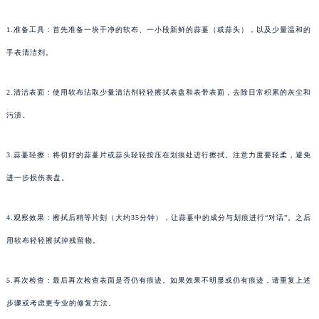
1.准备工具：首先准备一块干净的软布、一小段新鲜的蒜薹（或蒜头），以及少量温和的
手表清洁剂。
2.清洁表面：使用软布沾取少量清洁剂轻轻擦拭表盘和表带表面，去除日常积累的灰尘和
污渍。
3.蒜薹轻擦：将切好的蒜薹片或蒜头轻轻按压在划痕处进行擦拭。注意力度要轻柔，避免
进一步损伤表盘。
4.观察效果：擦拭后稍等片刻（大约35分钟），让蒜薹中的成分与划痕进行“对话”。之后
用软布轻轻擦拭掉残留物。
5.再次检查：最后再次检查表面是否仍有痕迹。如果效果不明显或仍有痕迹，请重复上述
步骤或考虑更专业的修复方法。