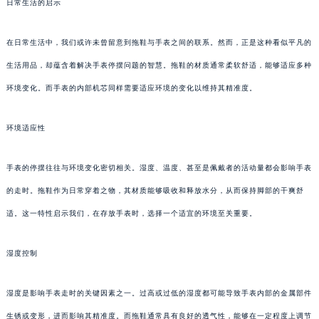
日常生活的启示
在日常生活中，我们或许未曾留意到拖鞋与手表之间的联系。然而，正是这种看似平凡的
生活用品，却蕴含着解决手表停摆问题的智慧。拖鞋的材质通常柔软舒适，能够适应多种
环境变化。而手表的内部机芯同样需要适应环境的变化以维持其精准度。
环境适应性
手表的停摆往往与环境变化密切相关。湿度、温度、甚至是佩戴者的活动量都会影响手表
的走时。拖鞋作为日常穿着之物，其材质能够吸收和释放水分，从而保持脚部的干爽舒
适。这一特性启示我们，在存放手表时，选择一个适宜的环境至关重要。
湿度控制
湿度是影响手表走时的关键因素之一。过高或过低的湿度都可能导致手表内部的金属部件
生锈或变形，进而影响其精准度。而拖鞋通常具有良好的透气性，能够在一定程度上调节