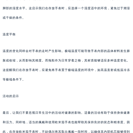
脚部的湿度水平。这启示我们在存放手表时，应选择一个湿度适中的环境，避免过于潮湿
或干燥的条件。
温度平衡
温度的变化同样会对手表的走时产生影响。极端温度可能导致手表内部的晶体材料发生膨
胀或收缩，从而影响其精度。而拖鞋作为日常穿着之物，其材质能够适应多种温度变化。
这提醒我们在存放手表时，应避免将手表置于极端温度的环境中，如高温直射或低温冷冻
等极端条件下。
活动的启示
最后，让我们不要忽视日常生活中的活动对健康的影响。适量的活动有助于保持身体健康
和活力。同样地，适当的佩戴和使用欧米茄手表也能帮助其保持良好的状态和精准度。因
此，在存放欧米茄手表时，不妨偶尔将其取出佩戴一段时间，以确保其内部机芯能够得到