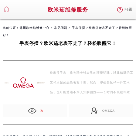
欧米茄维修服务
问题
当前位置：
郑州欧米茄维修中心
>
常见问题
> 手表停摆？欧米茄老表不走了？轻松唤醒
它！
手表停摆？欧米茄老表不走了？轻松唤醒它！
欧米茄手表，作为瑞士钟表界的璀璨明珠，以其精湛的工
艺和卓越的品质著称于世。然而，即便是这样一件艺术
品，也可能遭遇不为人知的困扰——长时间不佩戴导致手
表…
次
OMEGA