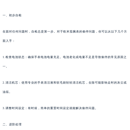
一、初步自检
在面对任何问题时，自检总是第一步。对于欧米茄腕表的偷停问题，你可以从以下几个方
面入手：
1.检查电池状态：确保手表电池电量充足。电池老化或电量不足是导致偷停的常见原因之
一。
2.清洁机芯：使用专业的手表清洁液和软毛刷轻轻清洁机芯，去除可能影响走时的灰尘或
油垢。
3.调整时间设定：有时候，简单的重置时间设定就能解决偷停问题。
二、进阶处理