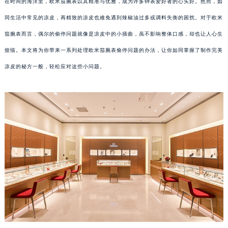
在时间的海洋里，欧米茄腕表以其精准与优雅，成为许多钟表爱好者的心头好。然而，如
同生活中常见的凉皮，再精致的凉皮也难免遇到辣椒油过多或调料失衡的困扰。对于欧米
茄腕表而言，偶尔的偷停问题就像是凉皮中的小插曲，虽不影响整体口感，却也让人心生
烦恼。本文将为你带来一系列处理欧米茄腕表偷停问题的办法，让你如同掌握了制作完美
凉皮的秘方一般，轻松应对这些小问题。