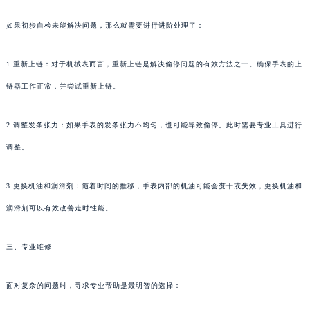
如果初步自检未能解决问题，那么就需要进行进阶处理了：
1.重新上链：对于机械表而言，重新上链是解决偷停问题的有效方法之一。确保手表的上
链器工作正常，并尝试重新上链。
2.调整发条张力：如果手表的发条张力不均匀，也可能导致偷停。此时需要专业工具进行
调整。
3.更换机油和润滑剂：随着时间的推移，手表内部的机油可能会变干或失效，更换机油和
润滑剂可以有效改善走时性能。
三、专业维修
面对复杂的问题时，寻求专业帮助是最明智的选择：