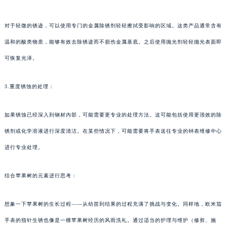
对于轻微的锈迹，可以使用专门的金属除锈剂轻轻擦拭受影响的区域。这类产品通常含有
温和的酸类物质，能够有效去除锈迹而不损伤金属基底。之后使用抛光剂轻轻抛光表面即
可恢复光泽。
3.重度锈蚀的处理：
如果锈蚀已经深入到钢材内部，可能需要更专业的处理方法。这可能包括使用更强效的除
锈剂或化学溶液进行深度清洁。在某些情况下，可能需要将手表送往专业的钟表维修中心
进行专业处理。
结合苹果树的元素进行思考：
想象一下苹果树的生长过程——从幼苗到结果的过程充满了挑战与变化。同样地，欧米茄
手表的指针生锈也像是一棵苹果树经历的风雨洗礼。通过适当的护理与维护（修剪、施