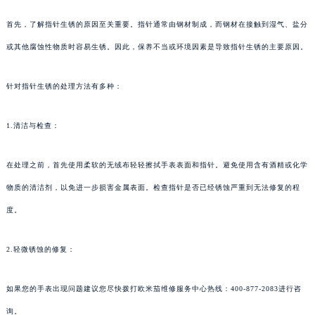
首先，了解指针生锈的原因至关重要。指针通常由钢材制成，而钢材在接触到湿气、盐分
或其他腐蚀性物质时容易生锈。因此，保养不当或环境因素是导致指针生锈的主要原因。
针对指针生锈的处理方法有多种：
1.清洁与检查：
在处理之前，首先使用柔软的无绒布轻轻擦拭手表表面和指针。避免使用含有酒精或化学
物质的清洁剂，以免进一步损害金属表面。检查指针是否已经锈蚀严重到无法修复的程
度。
2.轻微锈蚀的修复：
如果您的手表出现问题建议您尽快拨打欧米茄维修服务中心热线：400-877-2083进行咨
询。