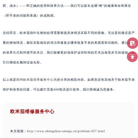
肥、浇水）——即正确的使用和保养方法——我们可以延长这棵“树”的健康寿命和果实
（即手表的功能和美观）的成熟期。
总结而言，欧米茄指针生锈的处理需要根据具体情况采取不同的措施。无论是轻微还是严
重的锈蚀情况，都应采取相应的清洁和修复步骤来恢复手表的美观度和功能性。通过正确
的保养方式和对细节的关注，我们能够更好地保护这些时间的艺术品免受岁月的侵蚀，让
它们继续在腕间绽放光彩。
以上就是
郑州欧米茄保养服务中心
为您分享的精彩内容。如果您还有其他关于欧米茄手表
维护和保养的问题，可以拨打页面400电话进行咨询，我们将竭诚为您服务。
欧米茄维修服务中心
本文链接：
http://www.zhengzhou-omega.cn/problem/457.html